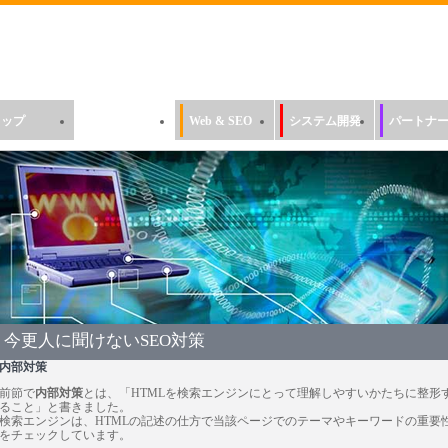
トップ
会社概要
Web & SEO
システム開発
パートナ
今更人に聞けないSEO対策
内部対策
前節で
内部対策
とは、「HTMLを検索エンジンにとって理解しやすいかたちに整形
ること」と書きました。
検索エンジンは、HTMLの記述の仕方で当該ページでのテーマやキーワードの重要
をチェックしています。