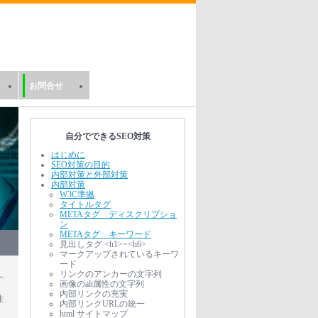
ー
お問合せ
求人・登録
自分でできるSEO対策
はじめに
SEO対策の目的
内部対策と外部対策
内部対策
W3C準拠
タイトルタグ
METAタグ ディスクリプショ
ン
METAタグ キーワード
見出しタグ <h1>~<h6>
マークアップされているキーワ
ード
リンクのアンカーの文字列
す
画像のalt属性の文字列
内部リンクの充実
性
内部リンクURLの統一
html サイトマップ