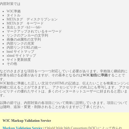
内部対策では
W3C準拠
タイトル
METAタグ ディスクリプション
METAタグ キーワード
見出しタグ <h1>~<h6>
マークアップされているキーワード
リンクのアンカーの文字列
画像のalt属性の文字列
内部リンクの充実
内部リンクURLの統一
html サイトマップ
xhtml サイトマップ
サイト更新頻度
その他
などのさまざまな項目を一つ一つ対応していく必要があります。辛抱強く継続的に
作業を続ける必要がありますが、その基本となるのは
W3C勧告に準拠
することで
す。
W3C勧告に準拠した正しい文法でのHTMLの記述は、伝えたいことを検索エンジン
的確に伝えることができますし、 アクセシビリティの向上にも寄与します。 アク
シビリティの優れたサイトは、多くのインターネットユーザーに好まれると思いま
す。
以降の節では、内部対策の各項目について簡単に説明していきます。項目について
は随時、追加・変更・削除されることがありますがご了承ください。
W3C Markup Validation Service
Markup Validation Service
はWorld Wide Web Consortium (W3C) によって作られ