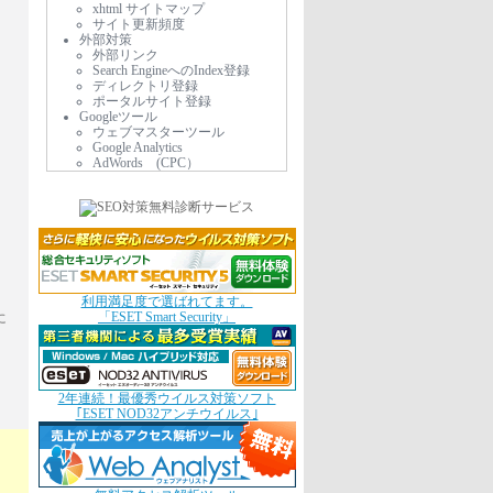
xhtml サイトマップ
サイト更新頻度
外部対策
外部リンク
Search EngineへのIndex登録
ディレクトリ登録
ポータルサイト登録
Googleツール
ウェブマスターツール
Google Analytics
AdWords (CPC）
利用満足度で選ばれてます。
「ESET Smart Security」
に
セ
2年連続！最優秀ウイルス対策ソフト
｢ESET NOD32アンチウイルス｣